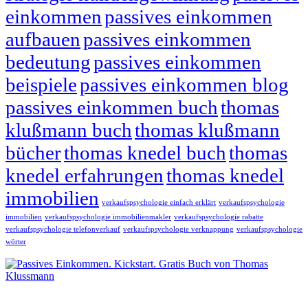
einkommen
passives einkommen
aufbauen
passives einkommen
bedeutung
passives einkommen
beispiele
passives einkommen blog
passives einkommen buch
thomas
klußmann buch
thomas klußmann
bücher
thomas knedel buch
thomas
knedel erfahrungen
thomas knedel
immobilien
verkaufspsychologie einfach erklärt
verkaufspsychologie
immobilien
verkaufspsychologie immobilienmakler
verkaufspsychologie rabatte
verkaufspsychologie telefonverkauf
verkaufspsychologie verknappung
verkaufspsychologie
wörter