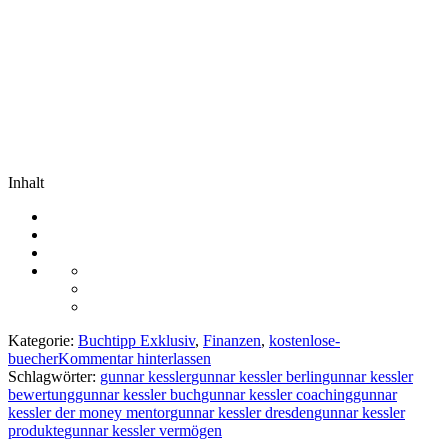
Inhalt
Kategorie:
Buchtipp Exklusiv
,
Finanzen
,
kostenlose-
buecher
Kommentar hinterlassen
Schlagwörter:
gunnar kessler
gunnar kessler berlin
gunnar kessler
bewertung
gunnar kessler buch
gunnar kessler coaching
gunnar
kessler der money mentor
gunnar kessler dresden
gunnar kessler
produkte
gunnar kessler vermögen